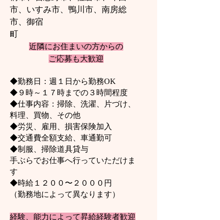
市、いすみ市、鴨川市、南房総
市、御宿
​町
近隣にお住まいの方から
の
ご応募も大歓迎
◆勤務日：週
１日から勤務OK
◆９時～１７時まで
の３時間程度
◆仕事内容：掃除、洗濯、片づけ、
料理、買物、その他
◆労災、雇用、損害保険加入
◆交通費全額支給、車通勤可
◆制服、掃除道具貸与
手ぶらでお仕事へ行っていただけま
す
◆時給１２００〜２０００円
（勤務地によって異なります）
経験、能力
によって昇給経験者歓迎