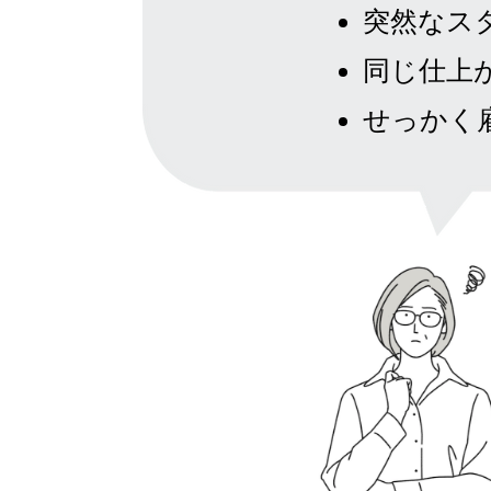
突然なス
同じ仕上
せっかく