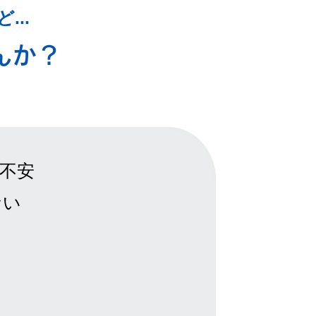
..
んか？
不安
ない