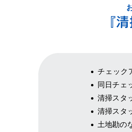
『清
​チェッ
同日チェ
清掃スタ
清掃スタ
土地勘の